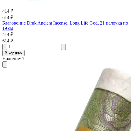
414 ₽
614 ₽
Благовоние Druk Ancient Incense. Long Life God, 21 палочка по
19 см
414 ₽
614 ₽
В корзину
Наличие
:
7