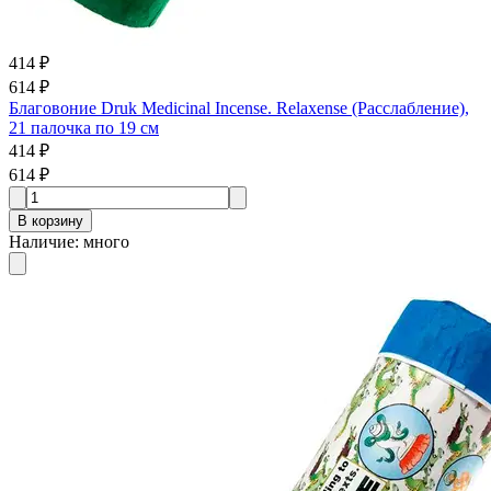
414 ₽
614 ₽
Благовоние Druk Medicinal Incense. Relaxense (Расслабление),
21 палочка по 19 см
414 ₽
614 ₽
В корзину
Наличие
:
много