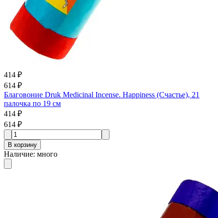
414 ₽
614 ₽
Благовоние Druk Medicinal Incense. Happiness (Счастье), 21
палочка по 19 см
414 ₽
614 ₽
В корзину
Наличие
:
много