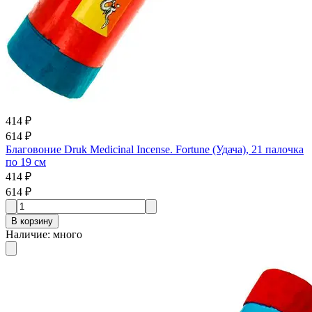
414 ₽
614 ₽
Благовоние Druk Medicinal Incense. Fortune (Удача), 21 палочка
по 19 см
414 ₽
614 ₽
В корзину
Наличие
:
много