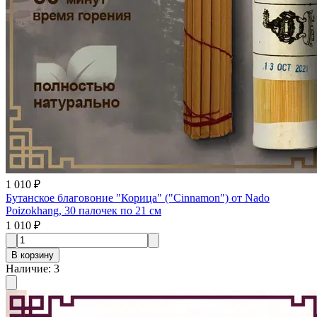
1 010 ₽
Бутанское благовоние "Корица" ("Cinnamon") от Nado
Poizokhang, 30 палочек по 21 см
1 010 ₽
В корзину
Наличие
:
3