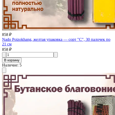
858 ₽
Nado Poizokhang, желтая упаковка — сорт "C", 30 палочек по
21 см
858 ₽
В корзину
Наличие
:
5