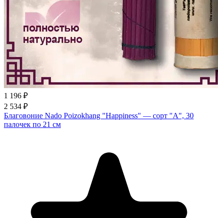
1 196 ₽
2 534 ₽
Благовоние Nado Poizokhang "Happiness" — сорт "A", 30
палочек по 21 см