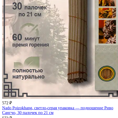
572 ₽
Nado Poizokhang, светло-серая упаковка — подношение Риво
Сангчо, 30 палочек по 21 см