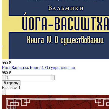
980 ₽
Йога-Васиштха. Книга 4. О существовании
980 ₽
В корзину
Наличие
:
1