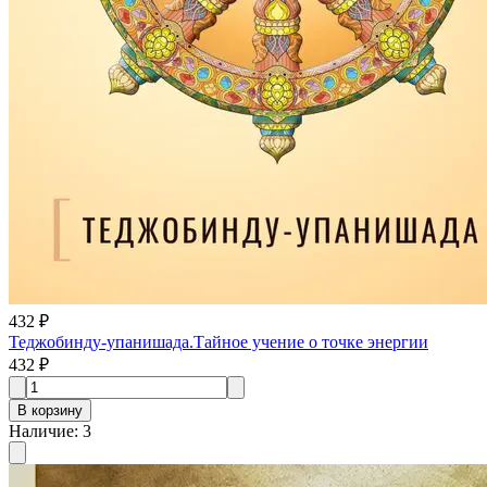
432 ₽
Теджобинду-упанишада.Тайное учение о точке энергии
432 ₽
В корзину
Наличие
:
3