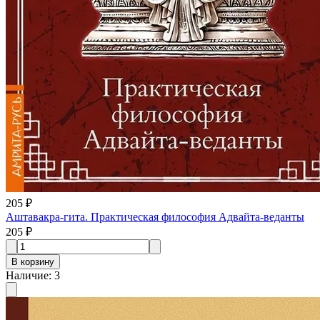
205 ₽
Аштавакра-гита. Практическая философия Адвайта-веданты
205 ₽
В корзину
Наличие
:
3