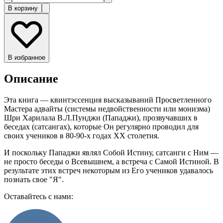
В корзину
В избранное
Описание
Эта книга — квинтэссенция высказываний Просветленного
Мастера адвайты (системы недвойственности или монизма)
Шри Харилала В.Л.Пунджи (Пападжи), прозвучавших в
беседах (сатсангах), которые Он регулярно проводил для
своих учеников в 80-90-х годах XX столетия.
И поскольку Пападжи являл Собой Истину, сатсанги с Ним —
не просто беседы о Всевышнем, а встреча с Самой Истиной. В
результате этих встреч некоторым из Его учеников удавалось
познать свое "Я".
Оставайтесь с нами: