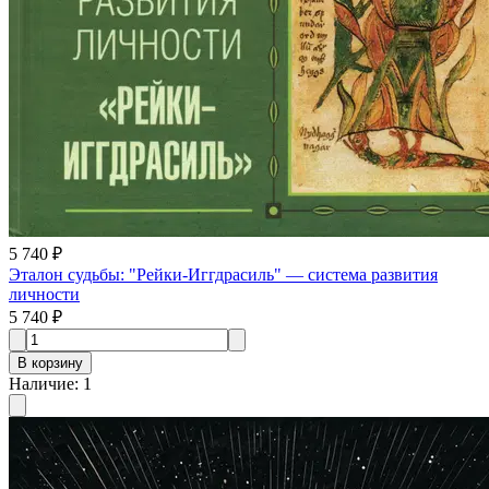
5 740 ₽
Эталон судьбы: "Рейки-Иггдрасиль" — система развития
личности
5 740 ₽
В корзину
Наличие
:
1