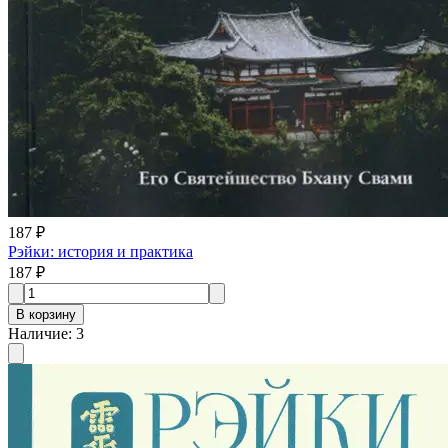
187 ₽
Рэйки: история и практика
187 ₽
В корзину
Наличие
:
3