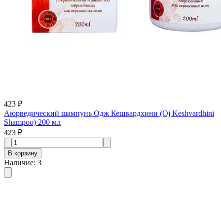
423 ₽
Аюрведический шампунь Одж Кешвардхини (Oj Keshvardhini
Shampoo) 200 мл
423 ₽
В корзину
Наличие
:
3