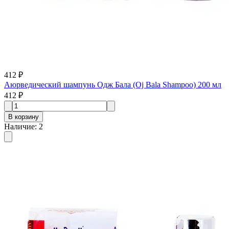
412 ₽
Аюрведический шампунь Одж Бала (Oj Bala Shampoo) 200 мл
412 ₽
В корзину
Наличие
:
2