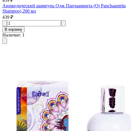
439 ₽
Аюрведический шампунь Одж Панчаамрита (Oj Panchaamrita
Shampoo) 200 мл
439 ₽
В корзину
Наличие
:
1