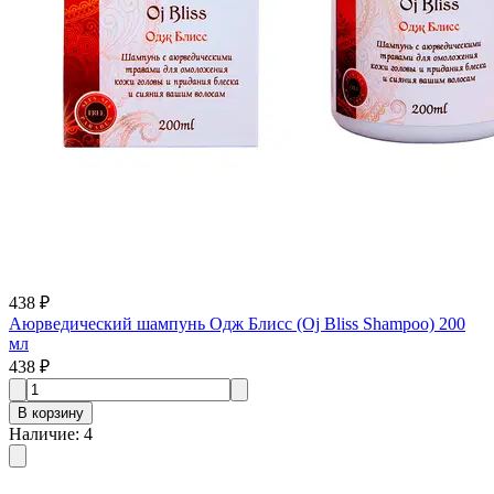
438 ₽
Аюрведический шампунь Одж Блисс (Oj Bliss Shampoo) 200
мл
438 ₽
В корзину
Наличие
:
4