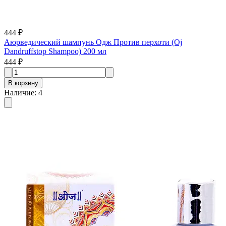
444 ₽
Аюрведический шампунь Одж Против перхоти (Oj
Dandruffstop Shampoo) 200 мл
444 ₽
В корзину
Наличие
:
4