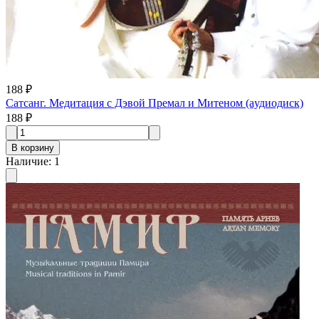
188 ₽
Сатсанг. Медитация с Дэвой Премал и Митеном (aудиодиск)
188 ₽
В корзину
Наличие
:
1