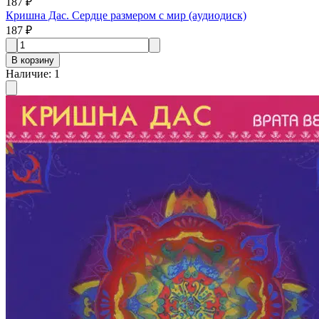
187 ₽
Кришна Дас. Сердце размером с мир (aудиодиск)
187 ₽
В корзину
Наличие
:
1