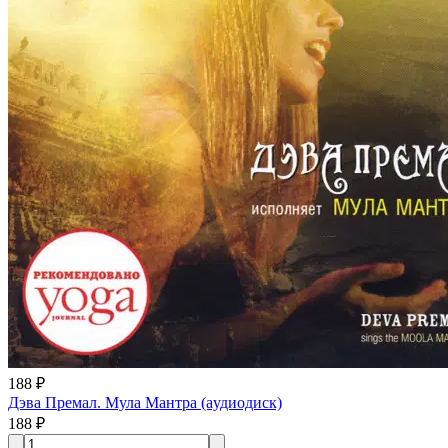
188 ₽
Дэва Премал. Мула Мантра (aудиодиск)
188 ₽