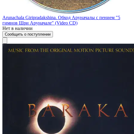
Arunachala Giripradakshina. Обход Аруначалы с пением "5
гимнов Шри Аруначале" (Video CD)
Нет в наличии
Сообщить о поступлении