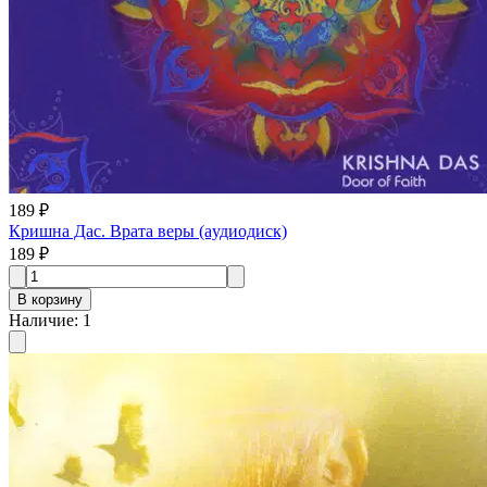
189 ₽
Кришна Дас. Врата веры (aудиодиск)
189 ₽
В корзину
Наличие
:
1