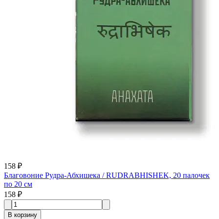
158 ₽
Благовоние Рудра-Абхишека / RUDRABHISHEK, 20 палочек
по 20 см
158 ₽
В корзину