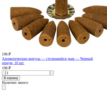
196 ₽
Ароматические конусы — стелющийся дым — Черный
опиум, 10 шт.
196 ₽
В корзину
Наличие
:
много