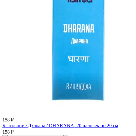
158 ₽
Благовоние Дхарана / DHARANA, 20 палочек по 20 см
158 ₽