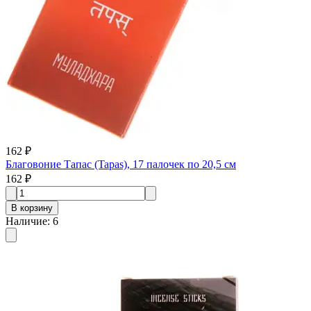
162 ₽
Благовоние Тапас (Tapas), 17 палочек по 20,5 см
162 ₽
В корзину
Наличие
:
6