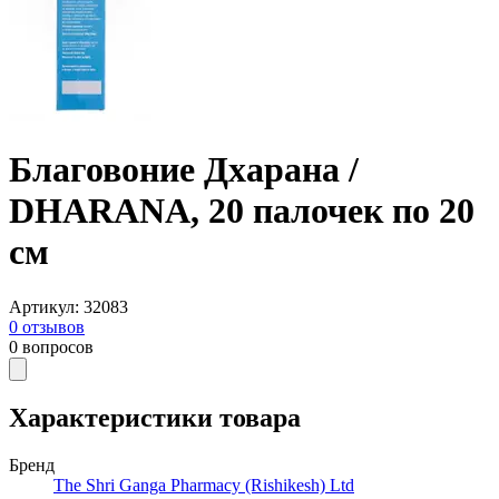
Благовоние Дхарана /
DHARANA, 20 палочек по 20
см
Артикул
:
32083
0
отзывов
0
вопросов
Характеристики товара
Бренд
The Shri Ganga Pharmacy (Rishikesh) Ltd