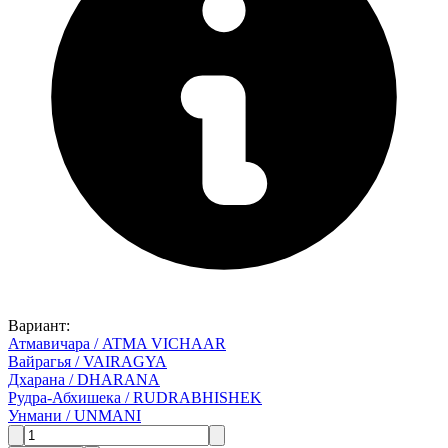
Вариант
:
Атмавичара / ATMA VICHAAR
Вайрагья / VAIRAGYA
Дхарана / DHARANA
Рудра-Абхишека / RUDRABHISHEK
Унмани / UNMANI