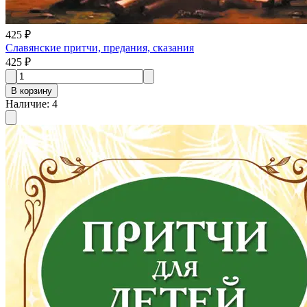
425 ₽
Славянские притчи, предания, сказания
425 ₽
В корзину
Наличие
:
4