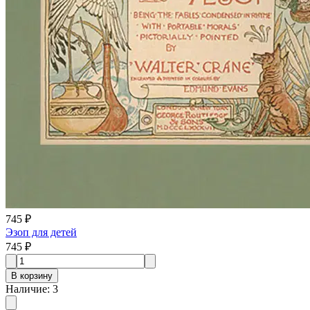
745 ₽
Эзоп для детей
745 ₽
В корзину
Наличие
:
3