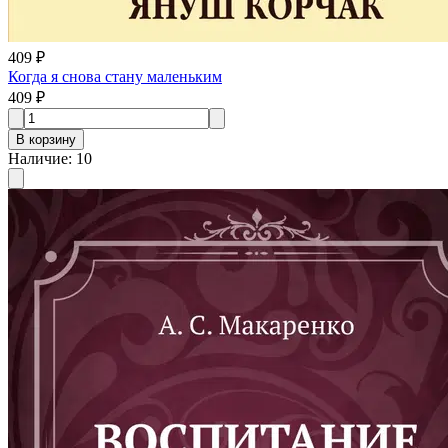
409 ₽
Когда я снова стану маленьким
409 ₽
В корзину
Наличие
:
10