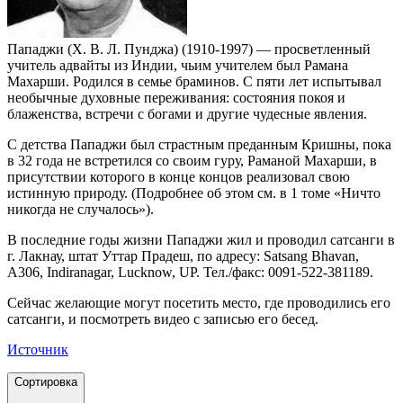
Пападжи (Х. В. Л. Пунджа) (1910-1997) — просветленный
учитель адвайты из Индии, чьим учителем был Рамана
Махарши. Родился в семье браминов. С пяти лет испытывал
необычные духовные переживания: состояния покоя и
блаженства, встречи с богами и другие чудесные явления.
С детства Пападжи был страстным преданным Кришны, пока
в 32 года не встретился со своим гуру, Раманой Махарши, в
присутствии которого в конце концов реализовал свою
истинную природу. (Подробнее об этом см. в 1 томе «Ничто
никогда не случалось»).
В последние годы жизни Пападжи жил и проводил сатсанги в
г. Лакнау, штат Уттар Прадеш, по адресу: Satsang Bhavan,
A306, Indiranagar, Lucknow, UP. Тел./факс: 0091-522-381189.
Сейчас желающие могут посетить место, где проводились его
сатсанги, и посмотреть видео с записью его бесед.
Источник
Сортировка