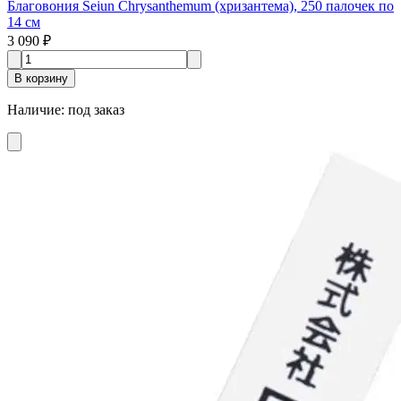
Благовония Seiun Chrysanthemum (хризантема), 250 палочек по
14 см
3 090 ₽
В корзину
Наличие
:
под заказ