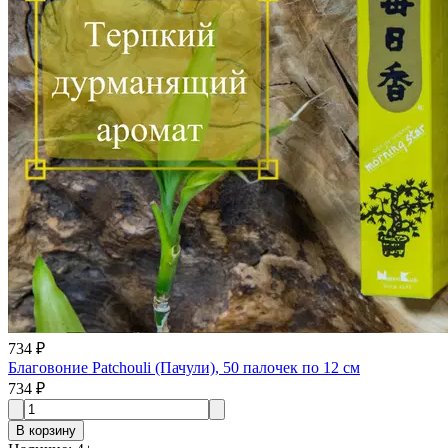
734 ₽
Благовоние Patchouli (Пачули), 50 палочек по 12 см
734 ₽
В корзину