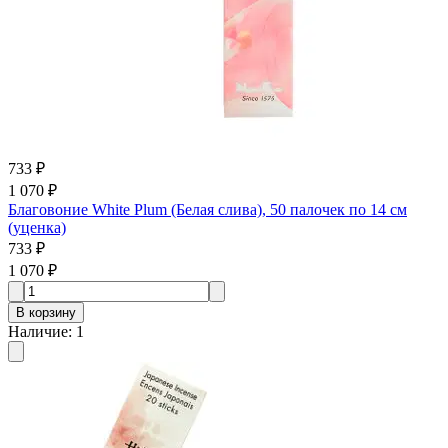
733 ₽
1 070 ₽
Благовоние White Plum (Белая слива), 50 палочек по 14 см
(уценка)
733 ₽
1 070 ₽
В корзину
Наличие
:
1