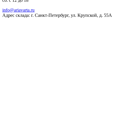
сб. с 12 до 18
ur.atravaira@ofni
Адрес склада: г. Санкт-Петербург, ул. Крупской, д. 55А