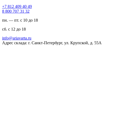
94 04 904 218 7+
23 13 707 008 8
пн. — пт. с 10 до 18
сб. с 12 до 18
ur.atravaira@ofni
Адрес склада: г. Санкт-Петербург, ул. Крупской, д. 55А