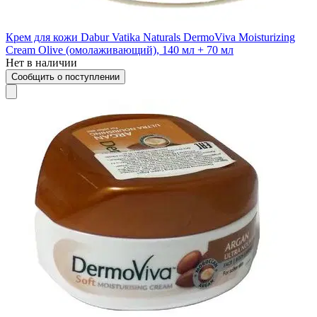
Крем для кожи Dabur Vatika Naturals DermoViva Moisturizing
Cream Olive (омолаживающий), 140 мл + 70 мл
Нет в наличии
Сообщить о поступлении