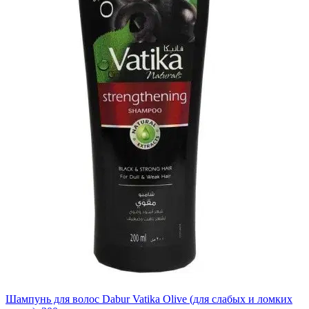
Шампунь для волос Dabur Vatika Olive (для слабых и ломких