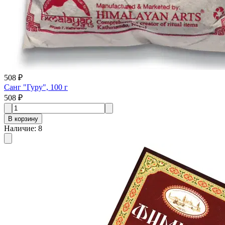
508 ₽
Санг "Гуру", 100 г
508 ₽
В корзину
Наличие
:
8