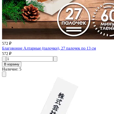
572 ₽
Благовоние Алтарные (палочки), 27 палочек по 13 см
572 ₽
В корзину
Наличие
:
5