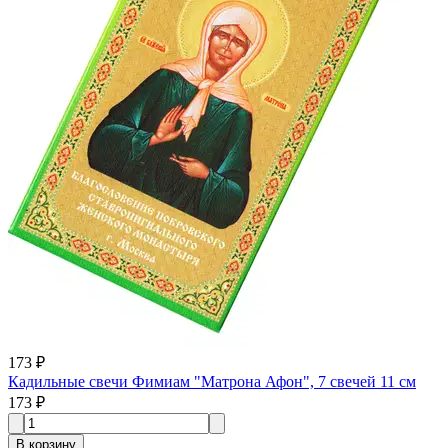
173 ₽
Кадильные свечи Фимиам "Матрона Афон", 7 свечей 11 см
173 ₽
В корзину