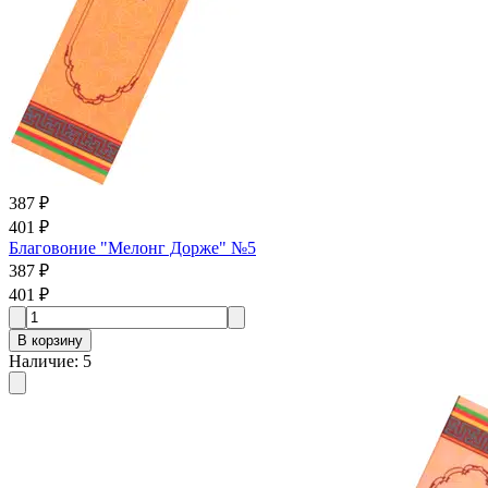
387 ₽
401 ₽
Благовоние "Мелонг Дорже" №5
387 ₽
401 ₽
В корзину
Наличие
:
5