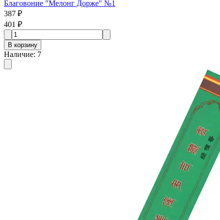
Благовоние "Мелонг Дорже" №1
387 ₽
401 ₽
В корзину
Наличие
:
7