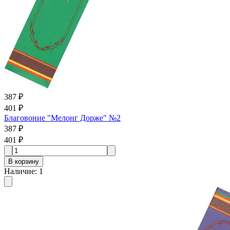
387 ₽
401 ₽
Благовоние "Мелонг Дорже" №2
387 ₽
401 ₽
В корзину
Наличие
:
1