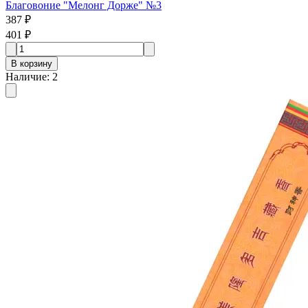
Благовоние "Мелонг Дорже" №3
387 ₽
401 ₽
В корзину
Наличие
:
2