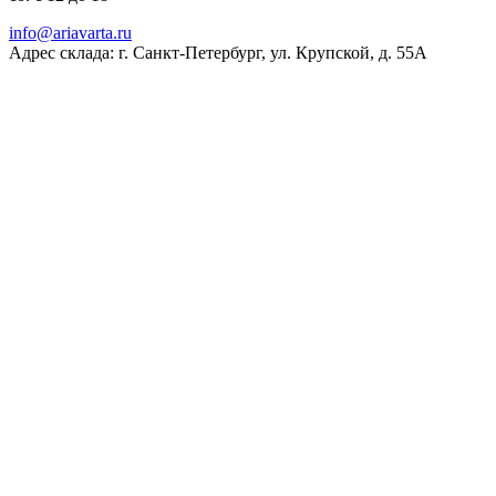
ur.atravaira@ofni
Адрес склада: г. Санкт-Петербург, ул. Крупской, д. 55А