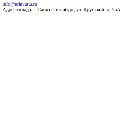
ur.atravaira@ofni
Адрес склада: г. Санкт-Петербург, ул. Крупской, д. 55А