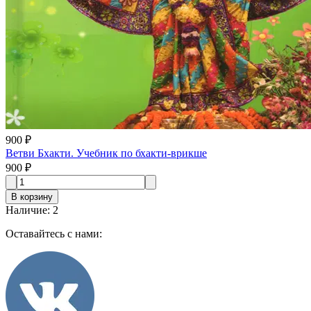
900 ₽
Ветви Бхакти. Учебник по бхакти-врикше
900 ₽
В корзину
Наличие
:
2
Оставайтесь с нами: