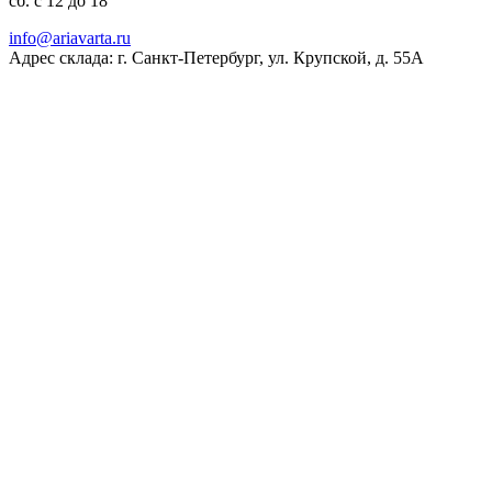
сб. с 12 до 18
ur.atravaira@ofni
Адрес склада: г. Санкт-Петербург, ул. Крупской, д. 55А