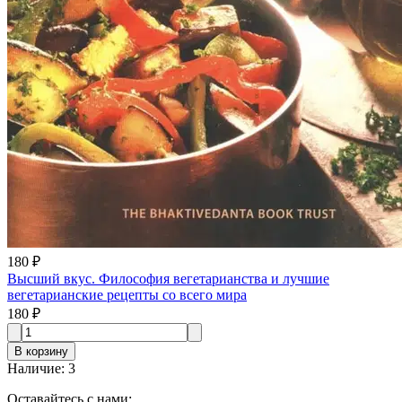
180 ₽
Высший вкус. Философия вегетарианства и лучшие
вегетарианские рецепты со всего мира
180 ₽
В корзину
Наличие
:
3
Оставайтесь с нами: