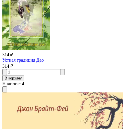
314 ₽
Устная традиция Дао
314 ₽
В корзину
Наличие
:
4