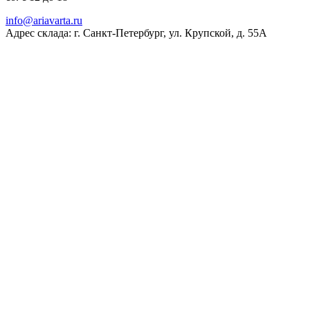
ur.atravaira@ofni
Адрес склада: г. Санкт-Петербург, ул. Крупской, д. 55А