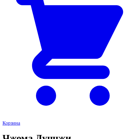
Корзина
Чжома Дунчжи