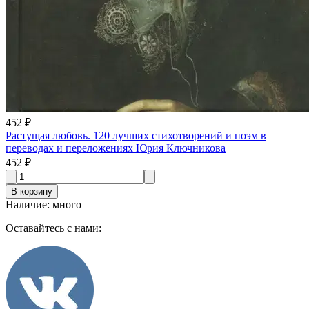
452 ₽
Растущая любовь. 120 лучших стихотворений и поэм в
переводах и переложениях Юрия Ключникова
452 ₽
В корзину
Наличие
:
много
Оставайтесь с нами: