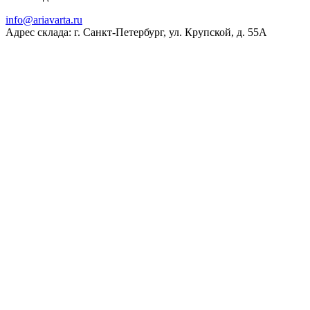
ur.atravaira@ofni
Адрес склада: г. Санкт-Петербург, ул. Крупской, д. 55А