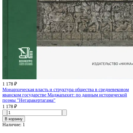
1 178 ₽
Монархическая власть и структура общества в средневековом
яванском государстве Маджапахит: по данным исторической
поэмы "Негаракертагама"
1 178 ₽
В корзину
Наличие
:
1