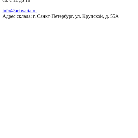
сб. с 12 до 18
ur.atravaira@ofni
Адрес склада: г. Санкт-Петербург, ул. Крупской, д. 55А