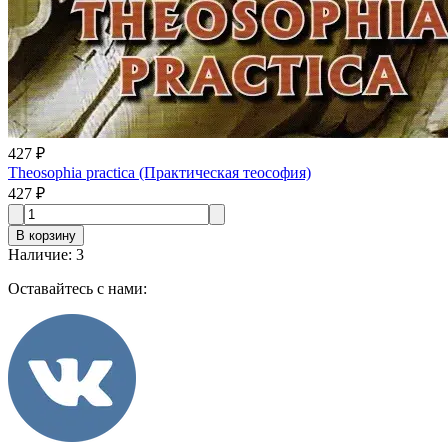
427 ₽
Theosophia practica (Практическая теософия)
427 ₽
В корзину
Наличие
:
3
Оставайтесь с нами: