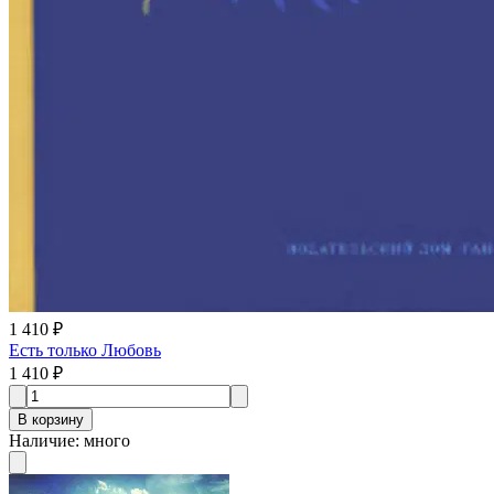
1 410 ₽
Есть только Любовь
1 410 ₽
В корзину
Наличие
:
много