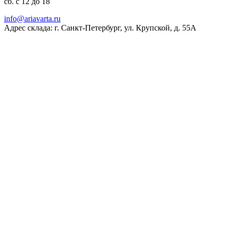
сб. с 12 до 18
ur.atravaira@ofni
Адрес склада: г. Санкт-Петербург, ул. Крупской, д. 55А