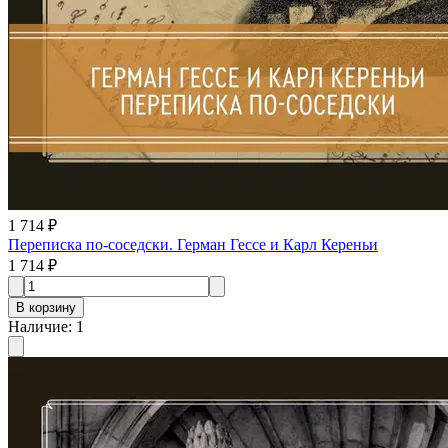
1 714 ₽
Переписка по-соседски. Герман Гессе и Карл Кереньи
1 714 ₽
В корзину
Наличие
:
1