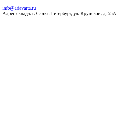
ur.atravaira@ofni
Адрес склада: г. Санкт-Петербург, ул. Крупской, д. 55А