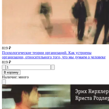
819 ₽
Психологические теории организаций. Как устроены
организации, относительного того, что мы думаем о человеке
819 ₽
В корзину
Наличие
:
много