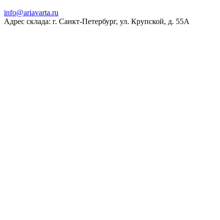
ur.atravaira@ofni
Адрес склада: г. Санкт-Петербург, ул. Крупской, д. 55А