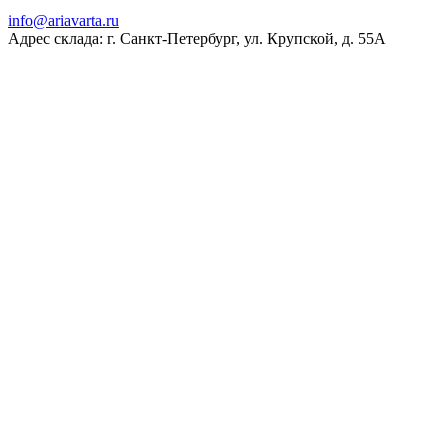
ur.atravaira@ofni
Адрес склада: г. Санкт-Петербург, ул. Крупской, д. 55А