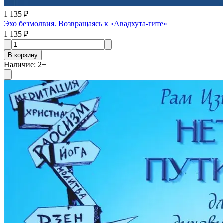
1 135 ₽
Эхо безмолвия. Возвращаясь к «Авадхута-гите»
1 135 ₽
В корзину
Наличие
:
2
+