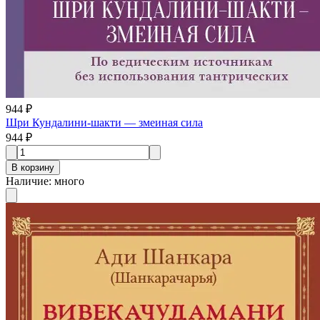
944 ₽
Шри Кундалини-шакти — змеиная сила
944 ₽
В корзину
Наличие
:
много