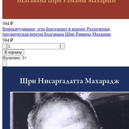
594 ₽
Вивекачудамани, или Бриллиант в короне Различения,
прозаическая версия Бхагавана Шри Раманы Махарши
594 ₽
В корзину
Наличие
:
3
+