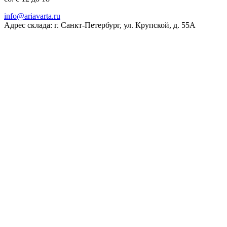
ur.atravaira@ofni
Адрес склада: г. Санкт-Петербург, ул. Крупской, д. 55А