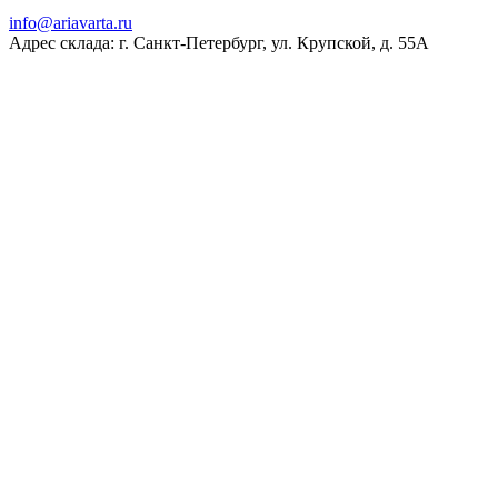
ur.atravaira@ofni
Адрес склада: г. Санкт-Петербург, ул. Крупской, д. 55А