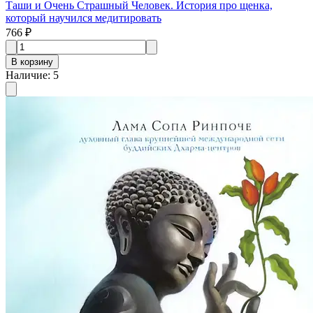
Таши и Очень Страшный Человек. История про щенка,
который научился медитировать
766 ₽
В корзину
Наличие
:
5