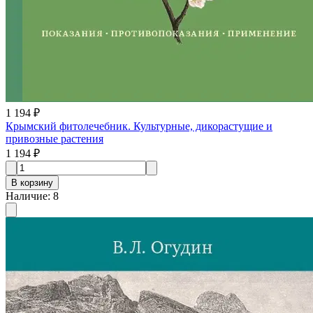
1 194 ₽
Крымский фитолечебник. Культурные, дикорастущие и
привозные растения
1 194 ₽
В корзину
Наличие
:
8