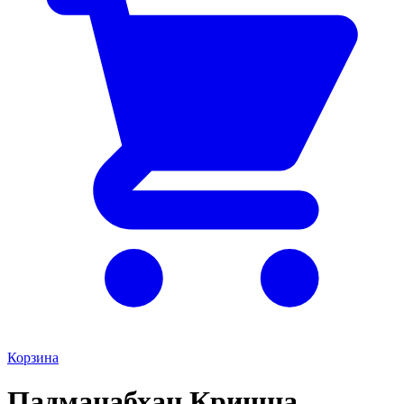
Корзина
Падманабхан Кришна