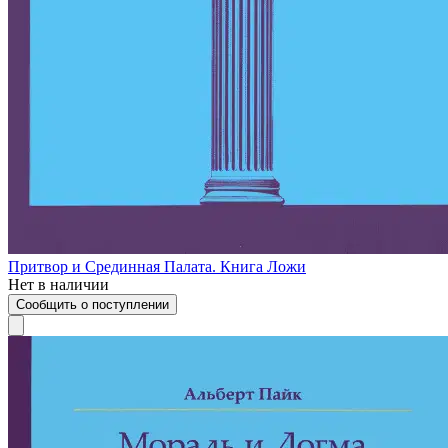
Притвор и Срединная Палата. Книга Ложи
Нет в наличии
Сообщить о поступлении