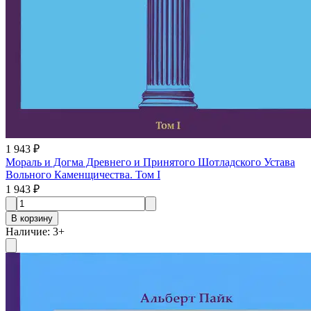
1 943 ₽
Мораль и Догма Древнего и Принятого Шотладского Устава
Вольного Каменщичества. Том I
1 943 ₽
В корзину
Наличие
:
3
+