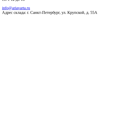
ur.atravaira@ofni
Адрес склада: г. Санкт-Петербург, ул. Крупской, д. 55А