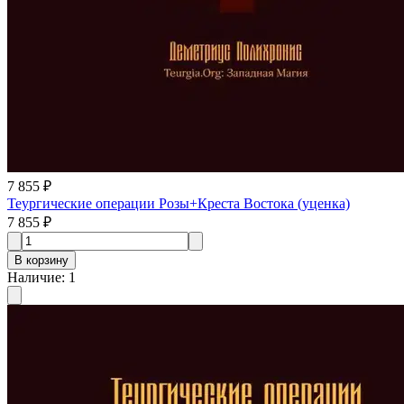
7 855 ₽
Теургические операции Розы+Креста Востока (уценка)
7 855 ₽
В корзину
Наличие
:
1