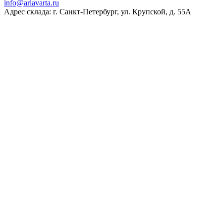
ur.atravaira@ofni
Адрес склада: г. Санкт-Петербург, ул. Крупской, д. 55А