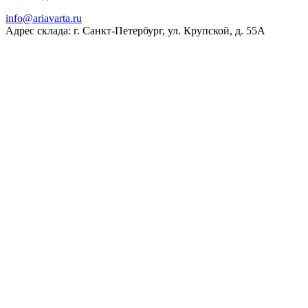
ur.atravaira@ofni
Адрес склада: г. Санкт-Петербург, ул. Крупской, д. 55А