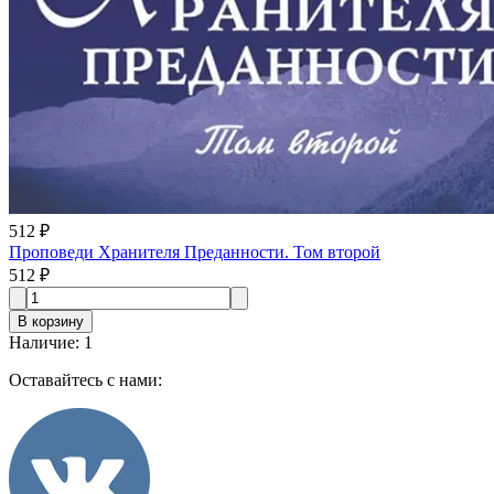
512 ₽
Проповеди Хранителя Преданности. Том второй
512 ₽
В корзину
Наличие
:
1
Оставайтесь с нами: