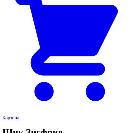
Корзина
Шик Зигфрид