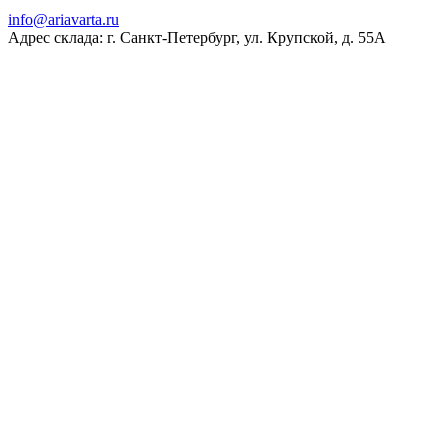
ur.atravaira@ofni
Адрес склада: г. Санкт-Петербург, ул. Крупской, д. 55А