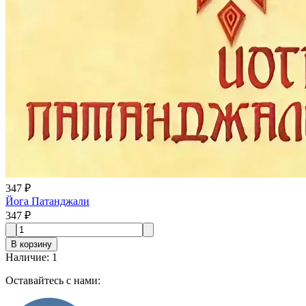
347 ₽
Йога Патанджали
347 ₽
В корзину
Наличие
:
1
Оставайтесь с нами: